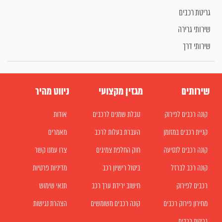
גריטת רכבים
שירותי גרירה
שירותי דרך
שירותים
מגזין מקצועי
ניווט מהיר
קונה רכבים לפירוק
טבלת שמנים לרכבים
אודות
קניית רכבים במזומן
העברת בעלות לרכב
מאמרים
קונה רכבים לנסיעה
חוק החלפת צמיגים
צרו עמנו קשר
קונה רכב לברזל
ביטול רישיון רכב
מדיניות פרטיות
רכבים לפירוק
חישוב ירידת ערך רכב
תנאי שימוש
מחירון פירוק רכבים
קונה רכבים משומשים
הצהרת נגישות