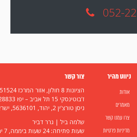
052-2
ניווט מהיר
צור קשר
הציונות 8 חולון, אזור המרכז 5851524
אודות
ז'בוטינסקי 15 תל אביב – יפו 6228833
מאמרים
ניסן טורצ'ין 2, יהוד, 5636101, ישראל
צרו עמנו קשר
שלמה ביל | גרר דביר
שעות פתיחה: 24 שעות ביממה, 7 ימים בשבוע
מדיניות פרטיות